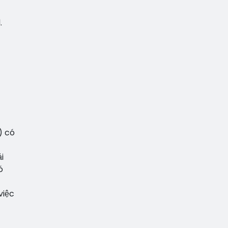
.
.) có
i
ó
việc