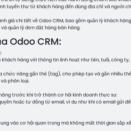
ịnh tuyến thư từ khách hàng đến đúng địa chỉ và người c
đánh giá chi tiết về Odoo CRM, bao gồm quản lý khách hàn
 và quản lý đơn đặt hàng bán hàng.
ủa Odoo CRM:
:
 khách hàng với thông tin linh hoạt như tên, tuổi, công ty,
 chức năng gắn thẻ (tag), cho phép tạo và gắn nhiều th
và phân loại.
ăng trước khi trở thành cơ hội kinh doanh thực sự.
yền hoặc tự động từ email, ví dụ như khi có email gửi đ
trung vào cơ hội quan trọng mà không mất thời gian sắp x