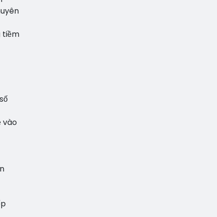
huyên
g tiềm
 số
ẻ vào
ến
ếp