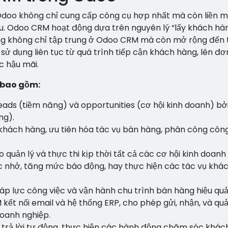
doo không chỉ cung cấp công cụ hợp nhất mà còn liền 
u. Odoo CRM hoạt động dựa trên nguyên lý “lấy khách hà
ng không chỉ tập trung ở Odoo CRM mà còn mở rộng đến 
ử dụng liên tục từ quá trình tiếp cận khách hàng, lên đơ
c hậu mãi.
 bao gồm:
eads (tiềm năng) và opportunities (cơ hội kinh doanh) bở
ng).
g khách hàng, ưu tiên hóa tác vụ bán hàng, phân công công
quản lý và thực thi kịp thời tất cả các cơ hội kinh doanh
ắc nhở, tăng mức báo động, hay thực hiện các tác vụ khá
áp lực công việc và vận hành chu trình bán hàng hiệu quả
ết nối email và hệ thống ERP, cho phép gửi, nhận, và quả
doanh nghiệp.
 trả lời tự động, thực hiện các hành động chăm sóc khác