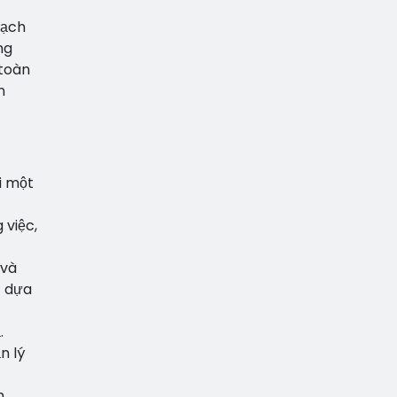
mạch
ng
toàn
n
i một
 việc,
 và
c dựa
.
n lý
h