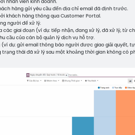
ởi nhân viên kinh doanh.
hách hàng gửi yêu cầu đến địa chỉ email đã định trước.
bởi khách hàng thông qua Customer Portal.
ng người để xử lý.
 các giai đoạn (ví dụ: tiếp nhận, đang xử lý, đã xử lý, từ ch
hu cầu của cán bộ quản lý dịch vụ hỗ trợ.
ví dụ: gửi email thông báo người được giao giải quyết, tự
 trạng thái đã xử lý sau một khoảng thời gian không có p