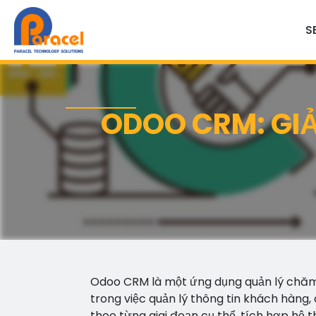
S
ODOO CRM: GI
Odoo CRM là một ứng dụng quản lý chăm 
trong việc quản lý thông tin khách hàng,
theo từng giai đoạn cụ thể, tích hợp hệ 