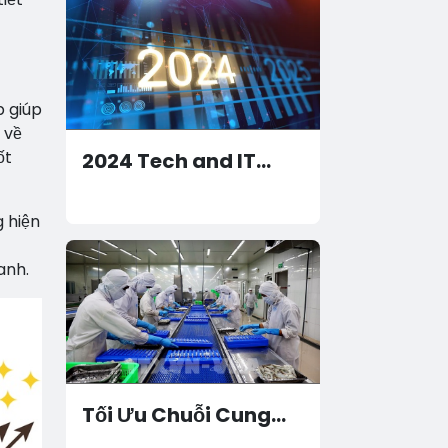
 giúp
 về
ốt
2024 Tech and IT
Highlights: Growth,
Challenges, and
 hiện
Breakthroughs
anh.
Tối Ưu Chuỗi Cung
Ứng Nhà Máy Thủy