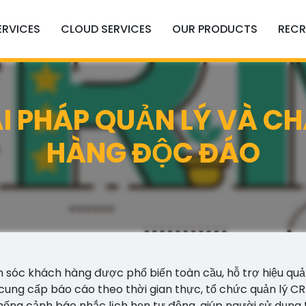
ERVICES
CLOUD SERVICES
OUR PRODUCTS
RECR
ẢI PHÁP QUẢN LÝ VÀ C
HÀNG ĐỘC ĐÁO
sóc khách hàng được phổ biến toàn cầu, hỗ trợ hiệu quả
 cung cấp báo cáo theo thời gian thực, tổ chức quản lý C
thống cảnh báo nhắc lịch hẹn tự động, giúp người sử dụng t