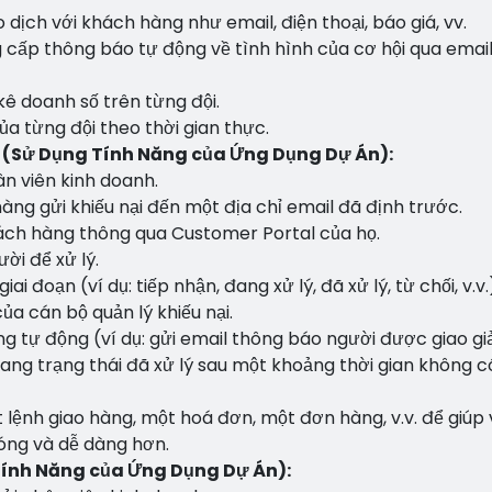
 dịch với khách hàng như email, điện thoại, báo giá, vv.
cấp thông báo tự động về tình hình của cơ hội qua email
kê doanh số trên từng đội.
a từng đội theo thời gian thực.
 (Sử Dụng Tính Năng của Ứng Dụng Dự Án):
ân viên kinh doanh.
hàng gửi khiếu nại đến một địa chỉ email đã định trước.
hách hàng thông qua Customer Portal của họ.
ời để xử lý.
iai đoạn (ví dụ: tiếp nhận, đang xử lý, đã xử lý, từ chối, v.v
ủa cán bộ quản lý khiếu nại.
 tự động (ví dụ: gửi email thông báo người được giao giả
sang trạng thái đã xử lý sau một khoảng thời gian không c
 lệnh giao hàng, một hoá đơn, một đơn hàng, v.v. để giúp 
hóng và dễ dàng hơn.
Tính Năng của Ứng Dụng Dự Án):