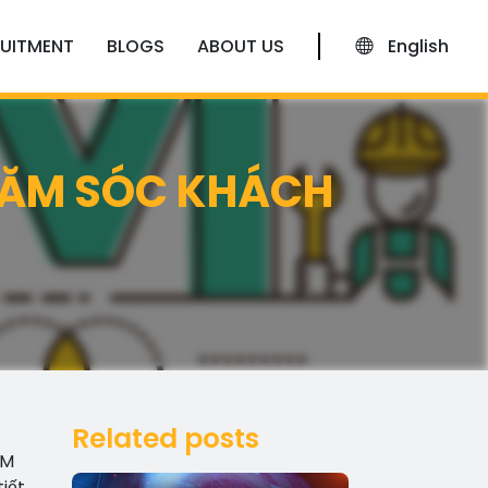
UITMENT
BLOGS
ABOUT US
English
HĂM SÓC KHÁCH
Related posts
RM
iết