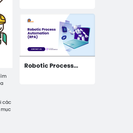
Sản Với Odoo
Robotic Process
Automation (RPA)
tìm
ua
i các
c mục