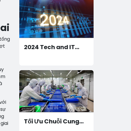
ai
 tổng
ượt
2024 Tech and IT
Highlights: Growth,
Challenges, and
uy
Breakthroughs
năm
à
với
 sự
ng
Tối Ưu Chuỗi Cung
giai
Ứng Nhà Máy Thủy