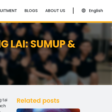
UITMENT
BLOGS
ABOUT US
English
G LAI: SUMUP &
Related posts
 tại
ách
m