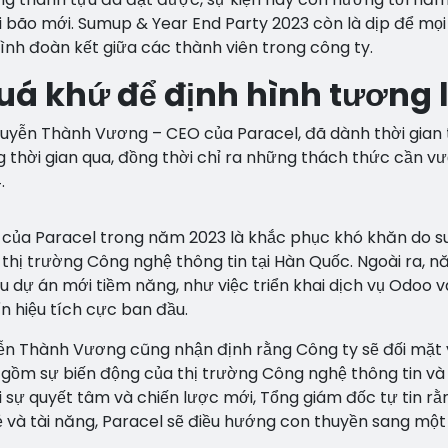
 bão mới. Sumup & Year End Party 2023 còn là dịp để mọi
ình đoàn kết giữa các thành viên trong công ty.
uá khứ để định hình tương l
Nguyễn Thành Vương – CEO của Paracel, đã dành thời gian
thời gian qua, đồng thời chỉ ra những thách thức cần v
.
của Paracel trong năm 2023 là khắc phục khó khăn do s
 thị trường Công nghệ thông tin tại Hàn Quốc. Ngoài ra, 
 dự án mới tiềm năng, như việc triển khai dịch vụ Odoo v
n hiệu tích cực ban đầu.
yễn Thành Vương cũng nhận định rằng Công ty sẽ đối mặt 
o gồm sự biến động của thị trường Công nghệ thông tin và
ới sự quyết tâm và chiến lược mới, Tổng giám đốc tự tin rằ
ẻ và tài năng, Paracel sẽ điều hướng con thuyền sang một 