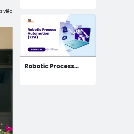
Sản Với Odoo
a việc
Robotic Process
Automation (RPA)