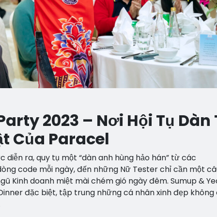
rty 2023 – Nơi Hội Tụ Dàn 
ật Của Paracel
c diễn ra, quy tụ một “dàn anh hùng hảo hán” từ các
dòng code mỗi ngày, đến những Nữ Tester chỉ cần một câ
i ngũ Kinh doanh miệt mài chém gió ngày đêm. Sumup & Ye
inner đặc biệt, tập trung những cá nhân xinh đẹp không 
.