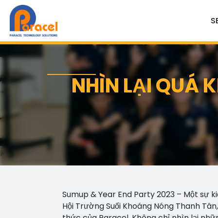
S
NHÌN LẠI QUÁ 
Sumup & Year End Party 2023 – Một sự ki
Hội Trường Suối Khoáng Nóng Thanh Tân,
thức của Paracel. Không chỉ nhìn lại nh