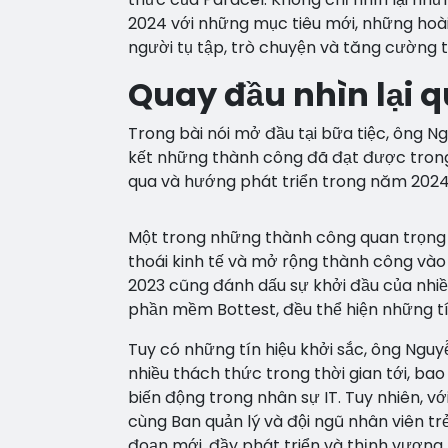
2024 với những mục tiêu mới, những hoài
người tụ tập, trò chuyện và tăng cường t
Quay đầu nhìn lại q
Trong bài nói mở đầu tại bữa tiệc, ông 
kết những thành công đã đạt được trong 
qua và hướng phát triển trong năm 2024
Một trong những thành công quan trọng 
thoái kinh tế và mở rộng thành công vào
2023 cũng đánh dấu sự khởi đầu của nhiều
phần mềm Bottest, đều thể hiện những tí
Tuy có những tín hiệu khởi sắc, ông Ngu
nhiều thách thức trong thời gian tới, ba
biến động trong nhân sự IT. Tuy nhiên, v
cùng Ban quản lý và đội ngũ nhân viên tr
đoạn mới, đầy phát triển và thịnh vượng.