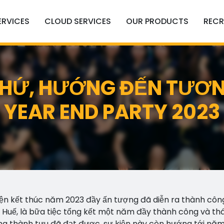
ERVICES
CLOUD SERVICES
OUR PRODUCTS
RECR
KHỨ, HƯỚNG ĐẾN TƯƠN
YEAR END PARTY 2023
ện kết thúc năm 2023 đầy ấn tượng đã diễn ra thành công
 Huế, là bữa tiệc tổng kết một năm đầy thành công và th
ững thành tựu đã đạt được, sự kiện này còn hướng tới nă