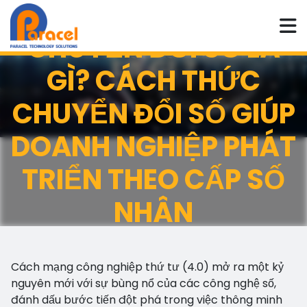
CHUYỂN ĐỔI SỐ LÀ
Chuyển đổi số
GÌ? CÁCH THỨC
CHUYỂN ĐỔI SỐ GIÚP
DOANH NGHIỆP PHÁT
TRIỂN THEO CẤP SỐ
NHÂN
Cách mạng công nghiệp thứ tư (4.0) mở ra một kỷ
nguyên mới với sự bùng nổ của các công nghệ số,
đánh dấu bước tiến đột phá trong việc thông minh