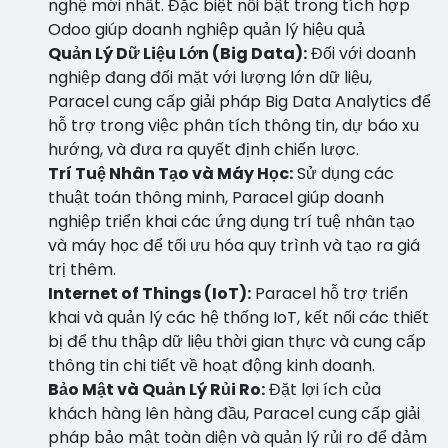
nghệ mới nhất. Đặc biệt nổi bật trong tích hợp
Odoo
giúp doanh nghiệp quản lý hiệu quả
Quản Lý Dữ Liệu Lớn (Big Data):
Đối với doanh
nghiệp đang đối mặt với lượng lớn dữ liệu,
Paracel cung cấp giải pháp Big Data Analytics để
hỗ trợ trong việc phân tích thông tin, dự báo xu
hướng, và đưa ra quyết định chiến lược.
Trí Tuệ Nhân Tạo và Máy Học:
Sử dụng các
thuật toán thông minh, Paracel giúp doanh
nghiệp triển khai các ứng dụng trí tuệ nhân tạo
và máy học để tối ưu hóa quy trình và tạo ra giá
trị thêm.
Internet of Things (IoT):
Paracel hỗ trợ triển
khai và quản lý các hệ thống IoT, kết nối các thiết
bị để thu thập dữ liệu thời gian thực và cung cấp
thông tin chi tiết về hoạt động kinh doanh.
Bảo Mật và Quản Lý Rủi Ro:
Đặt lợi ích của
khách hàng lên hàng đầu, Paracel cung cấp giải
pháp bảo mật toàn diện và quản lý rủi ro để đảm