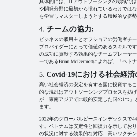
具体的には、ITアウトソーシングの領域で
や開発分野に最初から慣れているわけではな
を学習しマスターしようとする積極的な姿勢
4.
チームの協力:
ビジネスの雇用主とオフショアの労働者チー
プロバイダーにとって価値のあるスキルです
の成功に貢献する効果的なチームプレーヤー
ーであるBrian McDermottによれば
5.
Covid-19における社会経
高い社会経済の安定を有する国に投資するこ
的な混乱はアウトソーシングプロセスを妨げ
が「東南アジアで比較的安定した国の1つ」
ます。
2022年のグローバルピースインデックスで4
す。ベトナムは安定性と回復力を示しており、202
の状況に対する効果的な対応、高いワクチン