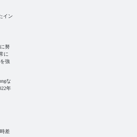
たイン
に努
常に
を強
ngな
22年
時差