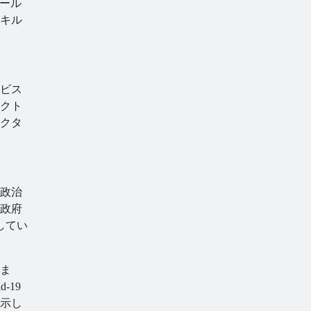
ール
キル
ビス
クト
クタ
政治
政府
してい
いま
-19
示し