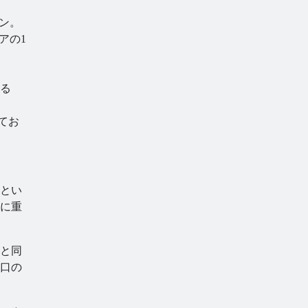
イン。
アの1
る
してお
とい
に重
と同
口の