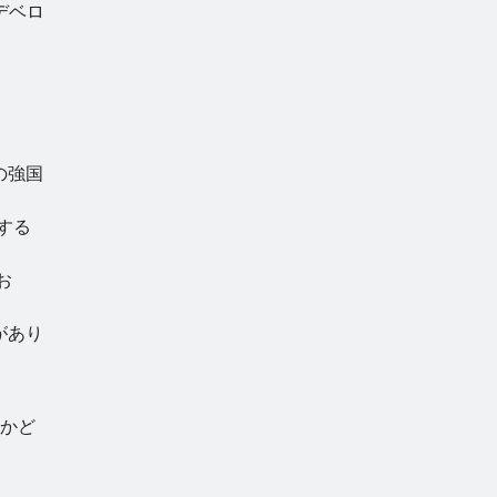
デベロ
の強国
する
お
があり
かど