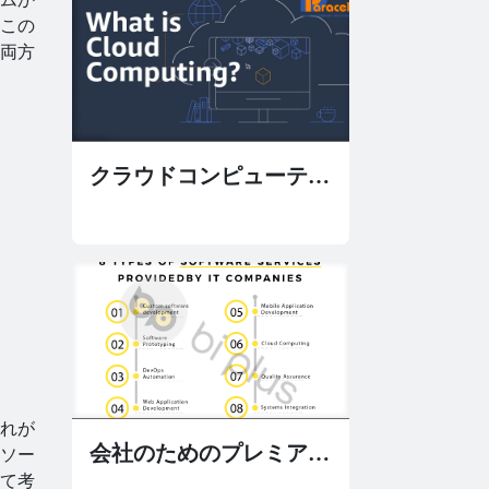
この
両方
クラウドコンピューティ
ングとは何ですか？ あ
なたが知っておくべきす
べて
れが
会社のためのプレミアム
ソー
して考
ソフトウェアソリューシ