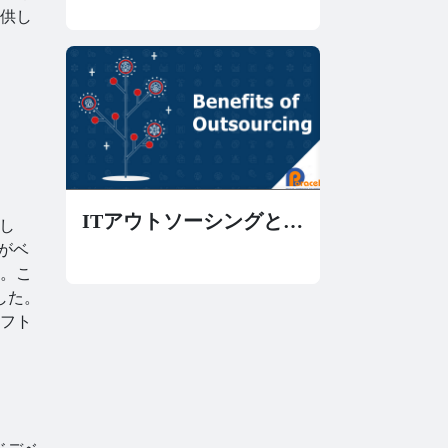
供し
ョンカタログをご覧くだ
さい。
ITアウトソーシングとそ
まし
のビジネスへの主な利点
どがベ
。こ
を理解する
した。
フト