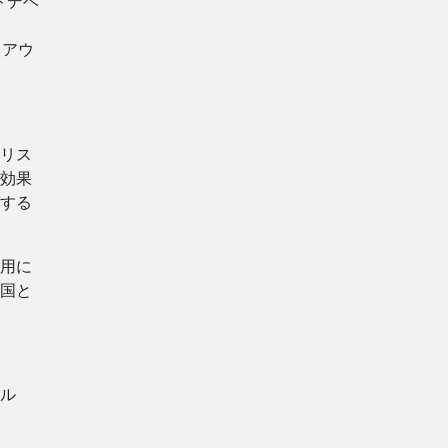
ドデベ
スアウ
リス
効果
する
用に
国と
ドル