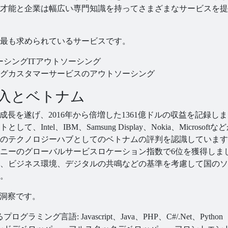
才能と企業は幅広い専門知識を持ってさまざまなサービスを提
最も求められているサービスです。
ーシング
ITアウトソーシング
グ
カスタマーサービスのアウトソーシング
導入とベトナム
き成長を遂げ、2016年から倍増した1361億ドルの収益を記録し
el、IBM、Samsung Display、Nokia、Microsoftな
のテクノロジーハブとしてのベトナムの評判を認識しています
ケルニーのグローバルサービスロケーション指数で6位を獲得しま
、ビジネス環境、デジタルの共鳴などの基準を考慮して国のソ
。
な洞察です。
ラミング言語: Javascript、Java、PHP、C#/.Net、Python