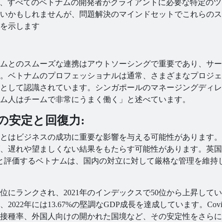
は、すべてのベトナムの開発者がクライアントに必要な特定のツ
いかもしれませんが、問題解決のマインドセットでこれらのス
を示します
ムとのスムーズな連携はアウトソーシングで重要であり、サー
。ベトナムのプロフェッショナルは通常、さまざまなプロジェ
として認識されています。シンガポールのマネージングディレ
、「ベトナム人はチームで非常にうまく働く」と述べています。
済の安定と回復力:
とはビジネスの成功に重要な影響を与える可能性があります。
、遅れや望ましくない結果をもたらす可能性があります。英国
と評価するベトナムは、国内の対立に対して厳格な管理を維持
4位にランクされ、2021年のインデックスで50位から上昇して
2年には13.67%の堅調なGDP成長を達成しています。Covid
接種率、外国人向けの開かれた国境など、その安定性をさらに